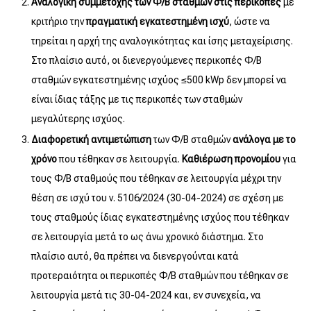
Αναλογική συμμετοχής των Φ/Β σταθμών στις περικοπές
με
κριτήριο την
πραγματική εγκατεστημένη ισχύ
, ώστε να
τηρείται η αρχή της αναλογικότητας και ίσης μεταχείρισης.
Στο πλαίσιο αυτό, οι διενεργούμενες περικοπές Φ/Β
σταθμών εγκατεστημένης ισχύος ≤500 kWp δεν μπορεί να
είναι ίδιας τάξης με τις περικοπές των σταθμών
μεγαλύτερης ισχύος.
Διαφορετική αντιμετώπιση
των Φ/Β σταθμών
ανάλογα με το
χρόνο
που τέθηκαν σε λειτουργία.
Καθιέρωση προνομίου
για
τους Φ/Β σταθμούς που τέθηκαν σε λειτουργία μέχρι την
θέση σε ισχύ του ν. 5106/2024 (30-04-2024) σε σχέση με
τους σταθμούς ίδιας εγκατεστημένης ισχύος που τέθηκαν
σε λειτουργία μετά το ως άνω χρονικό διάστημα. Στο
πλαίσιο αυτό, θα πρέπει να διενεργούνται κατά
προτεραιότητα οι περικοπές Φ/Β σταθμών που τέθηκαν σε
λειτουργία μετά τις 30-04-2024 και, εν συνεχεία, να