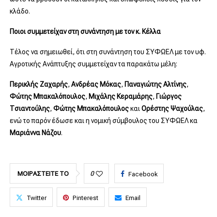
κλάδο.
Ποιοι συμμετείχαν στη συνάντηση με τον κ. Κέλλα
Τέλος να σημειωθεί, ότι στη συνάντηση του ΣΥΦΩΕΛ με τον υφ.
Αγροτικής Ανάπτυξης συμμετείχαν τα παρακάτω μέλη:
Περικλής Ζαχαρής
,
Ανδρέας Μόκας
,
Παναγιώτης Αλτίνης
,
Φώτης Μπακαλόπουλος
,
Μιχάλης Κεραμάρης
,
Γιώργος
Τσιαντούλης
,
Φώτης Μπακαλόπουλος
και
Ορέστης
Ψαχούλας
,
ενώ το παρόν έδωσε και η νομική σύμβουλος του ΣΥΦΩΕΛ κα
Μαριάννα Νάζου
.
ΜΟΙΡΑΣΤΕΙΤΕ ΤΟ
0
Facebook
Twitter
Pinterest
Email