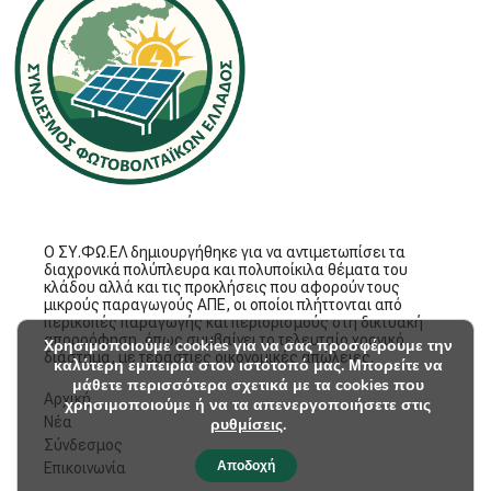
Ο ΣΥ.ΦΩ.ΕΛ δημιουργήθηκε για να αντιμετωπίσει τα
διαχρονικά πολύπλευρα και πολυποίκιλα θέματα του
κλάδου αλλά και τις προκλήσεις που αφορούν τους
μικρούς παραγωγούς ΑΠΕ, οι οποίοι πλήττονται από
περικοπές παραγωγής και περιορισμούς στη δικτυακή
απορρόφηση, όπως συμβαίνει το τελευταίο χρονικό
Χρησιμοποιούμε cookies για να σας προσφέρουμε την
διάστημα, με τεράστιες οικονομικές απώλειες.
καλύτερη εμπειρία στον ιστότοπό μας. Μπορείτε να
μάθετε περισσότερα σχετικά με τα cookies που
Αρχική
χρησιμοποιούμε ή να τα απενεργοποιήσετε στις
Νέα
ρυθμίσεις
.
Σύνδεσμος
Αποδοχή
Επικοινωνία