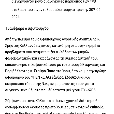
διενεργούνται μόνο οι αναγκαίες περικοπές των Φ/Β
η
σταθμών που είχαν τεθεί σε λειτουργία πριν την 30
-04-
2024.
Τι ανέφερε ο υφυπουργός
Από την πλευρά του ο υφυπουργός Αγροτικής Ανάπτυξης κ.
Χρήστος Κέλλας, δείχνοντας κατανόηση στα συγκεκριμένα
προβλήματα που αντιμετωπίζει ο κλάδος των μικρών
φωτοβολταϊκών και εκφράζοντας τη συμπαράστασή του,
επικοινώνησε τηλεφωνικά τόσο με τον υπουργό Ενέργειας και
Περιβάλλοντος κ.
Σταύρο
Παπασταύρου
, όσο και με την πρώην
υφυπουργό του ΥΠΕΝ κα
Αλεξάνδρα Σδούκου
και νυν
εκπρόσωπο τύπου της Ν.Δ., ενημερώνοντάς τους για τα
συγκεκριμένα θέματα που έθεσαν τα μέλη του ΣΥΦΩΕΛ.
Σύμφωνα με τον κ. Κέλλα, το επόμενο χρονικό διάστημα θα
αναληφθούν οι δέουσες πρωτοβουλίες, σε κεντρικό επίπεδο,
ώστε να βρεθούν οι κατάλληλες και επωφελείς λύσεις για τον