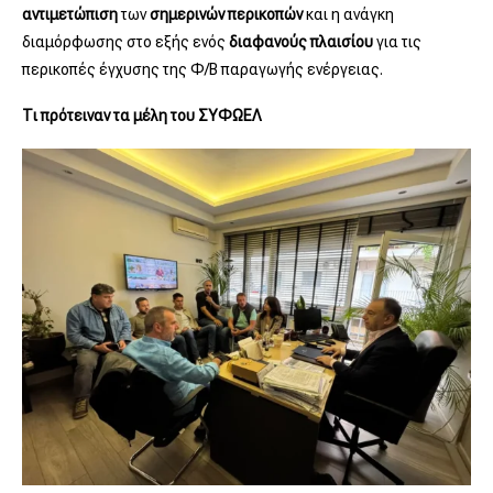
αντιμετώπιση
των
σημερινών
περικοπών
και η ανάγκη
διαμόρφωσης στο εξής ενός
διαφανούς πλαισίου
για τις
περικοπές έγχυσης της Φ/Β παραγωγής ενέργειας.
Τι πρότειναν τα μέλη του ΣΥΦΩΕΛ