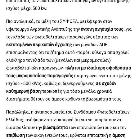
προστασίας των φωτοβολταϊκών παραγωγών εγκατεστημένης
ισχύος μέχρι 500 kw.
Πιο αναλυτικά, τα μέλη του ΣΥΦΩΕΛ, μετέφεραν στον
υφυπουργό Αγροτικής Ανάπτυξης την
έντονη ανησυχία τους
, για
τον κλάδο των φωτοβολταϊκών παραγωγών, εξαιτίας των
εκτεταμένων περικοπών έγχυσης
των μονάδων ΑΠΕ,
επισημαίνοντας ότι το ζήτημα αυτό -παρότι εύλογα απασχολεί
ολόκληρο τον κλάδο των (μεγάλων και μικρομεσαίων)
φωτοβολταϊκών παραγωγών-
πλήττει με ιδιαίτερη σφοδρότητα
τους μικρομεσαίους παραγωγούς
(παραγωγοί εγκατεστημένης
ισχύος ≤500 kWp), καθώς οι διενεργούμενες
σε σχεδόν
καθημερινή βάση
περικοπές για τόσο μεγάλα χρονικά
διαστήματα θέτουν σε άμεσο κίνδυνο τη βιωσιμότητά τους.
Παράλληλα, η αντιπροσωπεία του Συνδέσμου Φωτοβολταϊκών
Ελλάδος, ανέφεραν στον υπουργό ότι για να μπορέσουν να
διασφαλίσουν την
βιωσιμότητα
των επενδύσεών τους και την
επιβίωση
των οικογενειών τους, κρίνεται επιτακτική η
άμεση