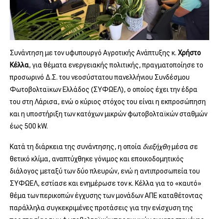
Συνάντηση με τον υφυπουργό Αγροτικής Ανάπτυξης κ.
Χρήστο
Κέλλα
, για θέματα ενεργειακής πολιτικής, πραγματοποίησε το
προσωρινό Δ.Σ. του νεοσύστατου πανελλήνιου Συνδέσμου
Φωτοβολταϊκων Ελλάδος (ΣΥΦΩΕΛ), ο οποίος έχει την έδρα
του στη Λάρισα, ενώ ο κύριος στόχος του είναι η εκπροσώπηση
και η υποστήριξη των κατόχων μικρών φωτοβολταϊκών σταθμών
έως 500 kW.
Κατά τη διάρκεια της συνάντησης, η οποία
διεξήχθη
μέσα σε
θετικό κλίμα, αναπτύχθηκε γόνιμος και εποικοδομητικός
διάλογος μεταξύ των δύο πλευρών, ενώ η αντιπροσωπεία του
ΣΥΦΩΕΛ, εστίασε και ενημέρωσε τον κ. Κέλλα για το «καυτό»
θέμα των περικοπών έγχυσης των μονάδων ΑΠΕ καταθέτοντας
παράλληλα συγκεκριμένες προτάσεις για την ενίσχυση της