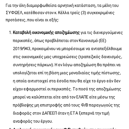
Για την όλη διαμορφωθείσα αρνητική κατάσταση, τα μέλη του
ΣΥΦΩΕΛ, κατέθεσαν στον κ. Κέλλα τρείς (3) συγκεκριμένες
προτάσεις, που είναι οι εξής:
Καταβολή οικονομικής αποζημίωσης
για τις διενεργούμενες
περικοπές, όπως προβλέπεται στον Κανονισμό (ΕΕ)
2019/943, προκειμένου να μπορέσουμε να ανταπεξέλθουμε
στις οικονομικές μας υποχρεώσεις (τραπεζικός δανεισμός,
συντηρήσεις πάρκων). Η εν λόγω αποζημίωση θα πρέπει να
υπολογίζεται επί τη βάση μιας μοναδιαίας τιμής πίστωσης,
η οποία αντιστοιχεί στα έσοδα που θα είχε το έργο εάν δεν
είχαν εφαρμοστεί οι περικοπές. Το ποσό της αποζημίωσης
μπορεί να καλύπτεται είτε από τον ΕΛΑΠΕ είτε μέσω της
πρόβλεψης μη επιστροφής από τους Φ/Β παραγωγούς της
διαφοράς στον ΔΑΠΕΕΠ όταν η ΕΤΑ ξεπερνά την τιμή
αναφοράς του έργου.